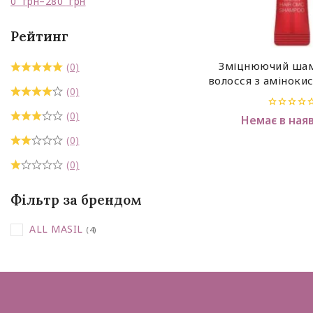
0
грн
–
280
грн
Рейтинг
Зміцнюючий шам
(0)
волосся з аміноки
(0)
MASIL 5 Salon 
Shampoo 8
(0)
0
Немає в ная
out
of
(0)
5
(0)
Фільтр за брендом
ALL MASIL
(4)