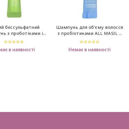
ий бессульфатний
Шампунь для об’єму волосся
нь з проботіками і
з пробіотиками ALL MASIL 5
м оцтом ALL MASIL 5
Probiotics Perfect Volume
otics Apple Vinegar
Shampoo Stick
0
0
має в наявності
Немає в наявності
poo Stick ,80 мл
out
out
of
of
5
5