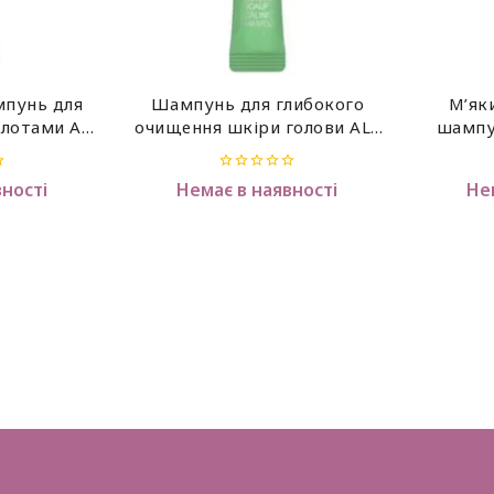
пунь для
Шампунь для глибокого
М’як
слотами ALL
очищення шкіри голови ALL
шампу
Hair CMC
MASIL 5 Probiotics Scalp
яблучни
 мл
Scaling Shampoo Stick ,8 мл
Probi
0
вності
Немає в наявності
Не
Sham
out
of
5