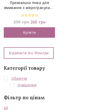
Преміальна пінка для
вмивання з мікрогранулами
HERA Refreshing Cleansing
Foam, 50 г
0
290
грн
260
грн
out
of
5
Купити
Відмінити Всі Фільтри
Категорії товару
Обличчя
Очищення
Фільтр по цінам
All