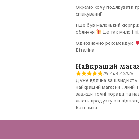
Окремо хочу подякувати п
спілкуванні)
І ще був маленький сюрпри
обличчя
Це так мило і пі
Однозначно рекомендую
Віталіна
Найкращий магаз
08 / 04 / 2026
Дуже вдячна за швидкість 
найкращий магазин , який 
завжди точні поради та на
якість продукту він відпові
Катерина