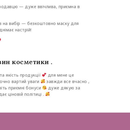
родавцю — дуже ввічлива, приємна в
з на вибір — безкоштовно маску для
днімає настрій!
ин косметики .
та якість продукції
для мене це
точно вартий уваги
завжди все вчасно ,
віть приємні бонуси
дуже дякую за
дає ціновій політиці .