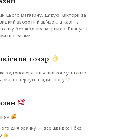
азин!
и цього магазину. Дякую, Вікторії за
идкий зворотній зв’язок, цікаві та
ставку без жодних затримок. Планую і
ми прслугами.
якісний товар
же задоволена, ввічливі консультанти,
равка, повернусь сюди знову
азин
енням
ного дня зранку — все швидко і без
но