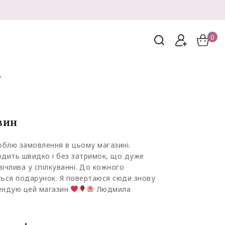
0
m
зин
роблю замовлення в цьому магазині.
одить швидко і без затримок, що дуже
ічлива у спілкуванні. До кожного
ься подарунок. Я повертаюся сюди знову
мендую цей магазин
Людмила