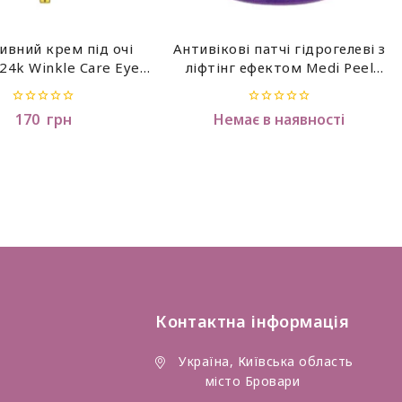
ивний крем під очі
Антивікові патчі гідрогелеві з
 24k Winkle Care Eye
ліфтінг ефектом Medi Peel
Cream,40 мл
Peptide 9 Volume Lifting Eye
Patch Pro
0
0
170
грн
Немає в наявності
out
out
of
of
5
5
Контактна інформація
Україна, Київська область
місто Бровари