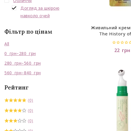
Обличчя
Догляд за шкірою
навколо очей
Крем для обличчя, шиї
Живильний крем 
Фільтр по цінам
The History o
Маска для обличчя, пілінг
Gongjinhyang (Те
All
Набори
0
22
грн
0
грн
–
280
грн
out
Очищення
of
5
280
грн
–
560
грн
Сировотка, есенція
560
грн
–
840
грн
Сонцезахист
Тонізація
Рейтинг
Подарунки (Тестери)
(0)
(0)
(0)
(0)