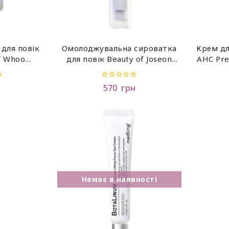
для повік
Омолоджувальна сироватка
Крем дл
f Whoo
для повік Beauty of Joseon
AHC Pre
стер),1 мл
Revive Eye Serum: Ginseng +
Cream
Retinal (30 мл)
0
570
грн
out
of
5