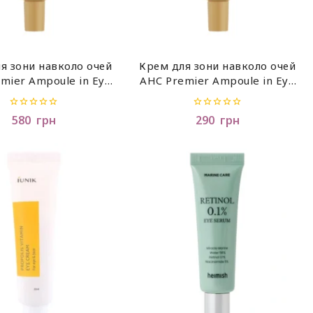
я зони навколо очей
Крем для зони навколо очей
mier Ampoule in Eye
AHC Premier Ampoule in Eye
 Core Lifting 40 мл
Cream Core Lifting 12 мл
0
0
580
грн
290
грн
out
out
of
of
5
5