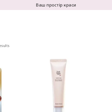
Ваш простір краси
esults