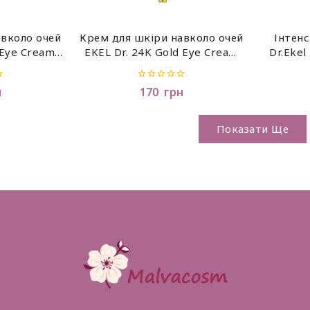
авколо очей
Крем для шкіри навколо очей
Інтенс
 Eye Cream
EKEL Dr. 24K Gold Eye Cream
Dr.Ekel
 ml
(Tube) 40 ml
0
н
170
грн
out
of
5
Показати Ще