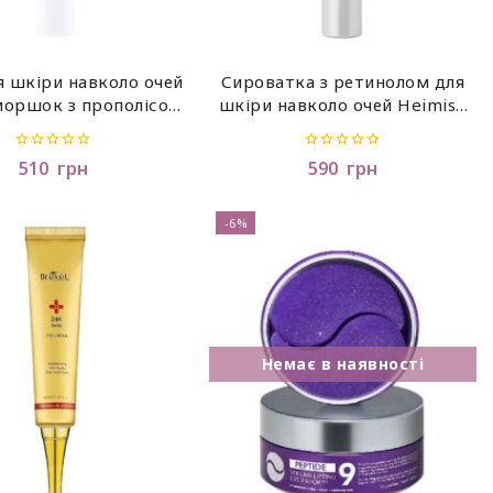
я шкіри навколо очей
Сироватка з ретинолом для
моршок з прополісом
шкіри навколо очей Heimish
Marine Care Retinol Eye Serum
Cream 30ml
, 30 мл
0
0
510
грн
590
грн
out
out
of
of
5
5
-6%