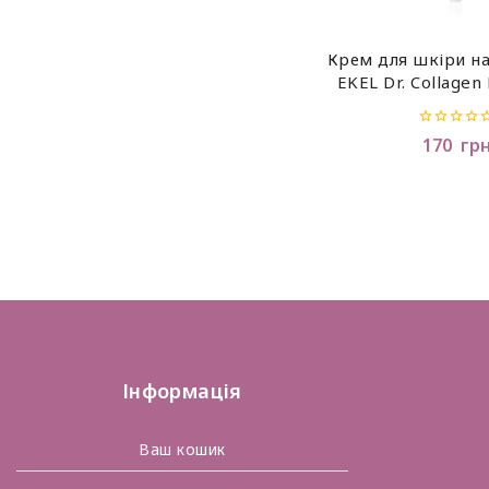
Крем для шкіри н
EKEL Dr. Collagen
(Tube) 40
0
170
гр
out
of
5
Інформація
Ваш кошик