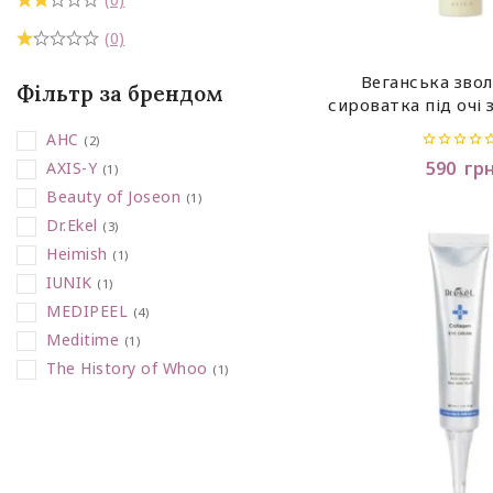
(0)
Веганська зво
Фільтр за брендом
сироватка під очі 
AXIS-Y Vegan Col
AHC
(2)
Serum 10
0
590
гр
AXIS-Y
(1)
out
of
Beauty of Joseon
(1)
5
Dr.Ekel
(3)
Heimish
(1)
IUNIK
(1)
MEDIPEEL
(4)
Meditime
(1)
The History of Whoo
(1)