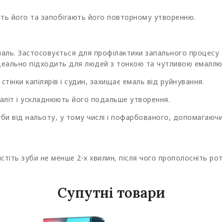
ть його та запобігають його повторному утворенню.
маль. Застосовується для профілактики запального процесу 
Ідеально підходить для людей з тонкою та чутливою емаллю 
тінки капілярів і судин, захищає емаль від руйнування.
аліт і ускладнюють його подальше утворення.
и від нальоту, у тому числі і пофарбованого, допомагаючи
стіть зуби не менше 2-х хвилин, після чого прополосніть ро
Супутні товари