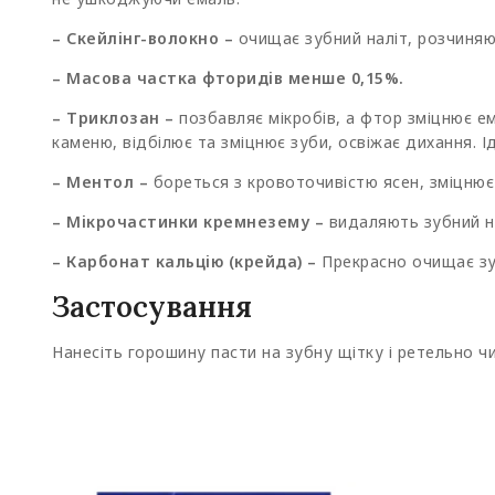
– Cкейлінг-волокно –
очищає зубний наліт, розчиняю
– Масова частка фторидів менше 0,15%.
– Триклозан –
позбавляє мікробів, а фтор зміцнює е
каменю, відбілює та зміцнює зуби, освіжає дихання. 
– Ментол –
бореться з кровоточивістю ясен, зміцнює с
– Мікрочастинки кремнезему –
видаляють зубний н
– Карбонат кальцію (крейда) –
Прекрасно очищає зуб
Застосування
Нанесіть горошину пасти на зубну щітку і ретельно чи