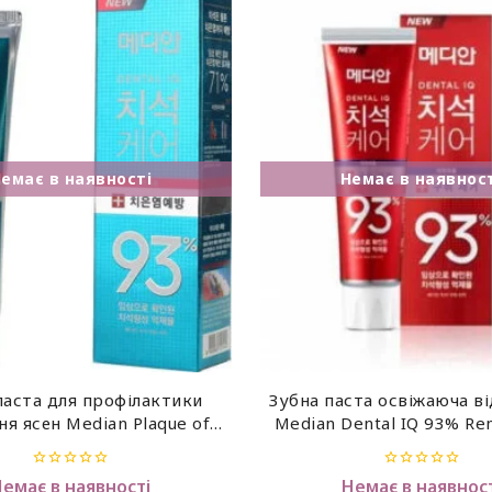
паста для профілактики
Зубна паста освіжаюча в
ня ясен Median Plaque of
Median Dental IQ 93% R
hpaste (Green) 120ml
Breath ,120 г
0
0
Немає в наявності
Немає в наявност