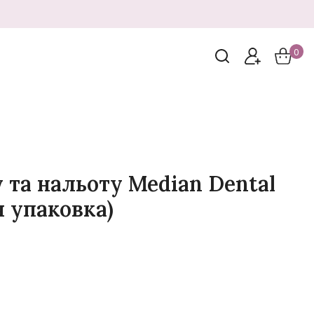
0
у та нальоту Median Dental
ня упаковка)