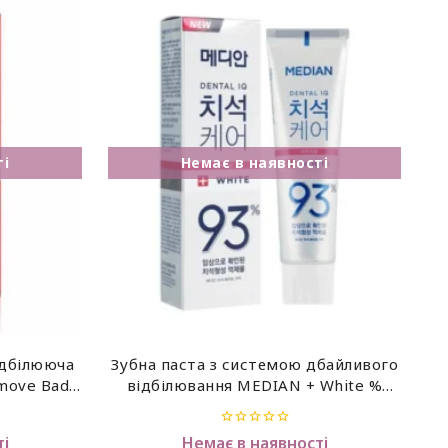
ідбілююча
Зубна паста з системою дбайливого
emove Bad
відбілювання MEDIAN + White %
Toothpaste 93%, 120 мл
0
і
Немає в наявності