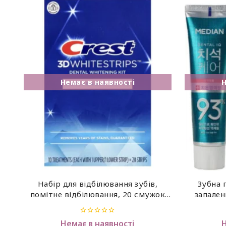
Набір для відбілювання зубів,
Зубна 
помітне відбілювання, 20 смужок
запален
Crest, 3D Whitestrips™
toot
0
Немає в наявності