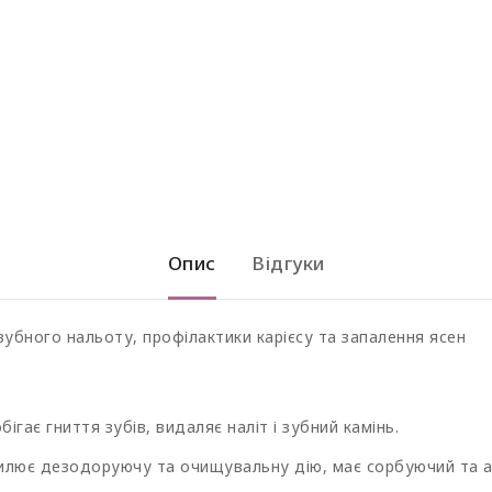
Опис
Відгуки
убного нальоту, профілактики карієсу та запалення ясен
ігає гниття зубів, видаляє наліт і зубний камінь.
лює дезодоруючу та очищувальну дію, має сорбуючий та ан