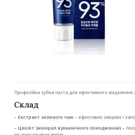
Професійна зубна паста для ефективного видалення з
Склад
– Екстракт зеленого чаю –
ефективно зміцнює і запоб
– Цеоліт (мінерал вулканічного походження) –
поси
не ушкоджуючи емаль.