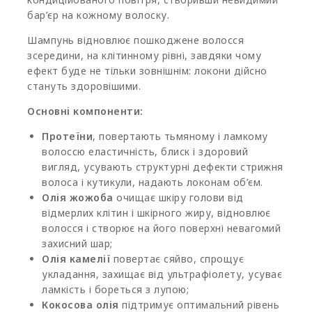
бар’єр на кожному волоску.
Шампунь відновлює пошкоджене волосся
зсередини, на клітинному рівні, завдяки чому
ефект буде не тільки зовнішнім: локони дійсно
стануть здоровішими.
Основні компоненти:
Протеїни
, повертають тьмяному і ламкому
волоссю еластичність, блиск і здоровий
вигляд, усувають структурні дефекти стрижня
волоса і кутикули, надають локонам об’єм.
Олія жожоба
очищає шкіру голови від
відмерлих клітин і шкірного жиру, відновлює
волосся і створює на його поверхні невагомий
захисний шар;
Олія камелії
повертає сяйво, спрощує
укладання, захищає від ультрафіолету, усуває
ламкість і бореться з лупою;
Кокосова олія
підтримує оптимальний рівень