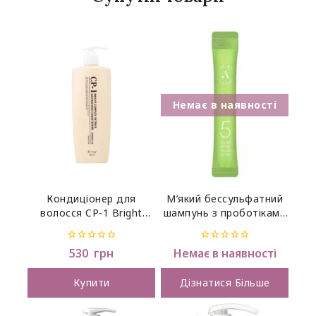
Кондиціонер для
М’який бессульфатний
волосся CP-1 Bright
шампунь з проботіками
Complex Intense
і яблучним оцтом ALL
Nourishing Esthetic
MASIL 5 Probiotics Apple
0
0
530
грн
Немає в наявності
House, 500 мл
Vinegar Shampoo Stick
out
out
,80 мл
of
of
5
5
Купити
Дізнатися Більше