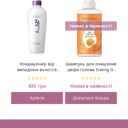
Кондиціонер від
Шампунь для очищення
випадіння волосся
шкіри голови Daeng Gi
Daeng Gi Meo Ri
Meo Ri Egg Planet Scalp
Vitalizing Treatment,300
Scaling Shampoo, 500мл
0
0
430
грн
Немає в наявності
мл
out
out
of
of
5
5
Купити
Дізнатися Більше