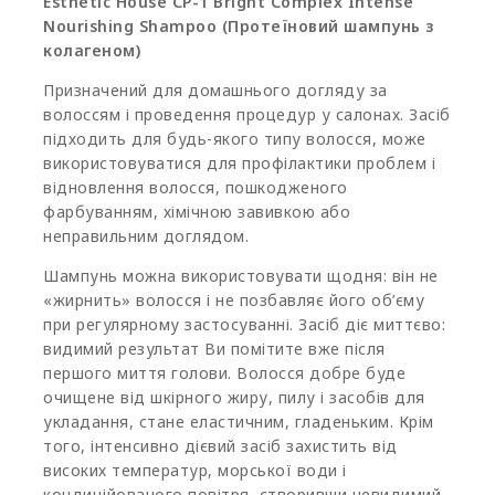
Esthetic House CP-1 Bright Complex Intense
Nourishing Shampoo (Протеїновий шампунь з
колагеном)
Призначений для домашнього догляду за
волоссям і проведення процедур у салонах. Засіб
підходить для будь-якого типу волосся, може
використовуватися для профілактики проблем і
відновлення волосся, пошкодженого
фарбуванням, хімічною завивкою або
неправильним доглядом.
Шампунь можна використовувати щодня: він не
«жирнить» волосся і не позбавляє його об’єму
при регулярному застосуванні. Засіб діє миттєво:
видимий результат Ви помітите вже після
першого миття голови. Волосся добре буде
очищене від шкірного жиру, пилу і засобів для
укладання, стане еластичним, гладеньким. Крім
того, інтенсивно дієвий засіб захистить від
високих температур, морської води і
кондиційованого повітря, створивши невидимий