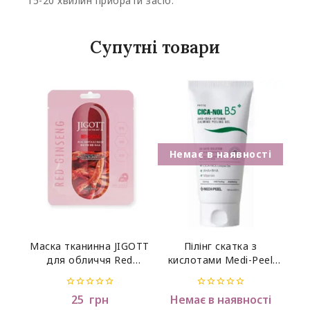
15-20 хвилин прибрати засіб.
Супутні товари
Маска тканинна JIGOTT
Пілінг скатка з
для обличчя Red
кислотами Medi-Peel
Ginseng Real Ampoule з
Phyto Cica-Nol B5 AHA
екстрактом червоного
BHA Vitamin Calming
0
0
25
грн
Немає в наявності
женьшеню 27мл
Peeling Gel,120 мл
out
out