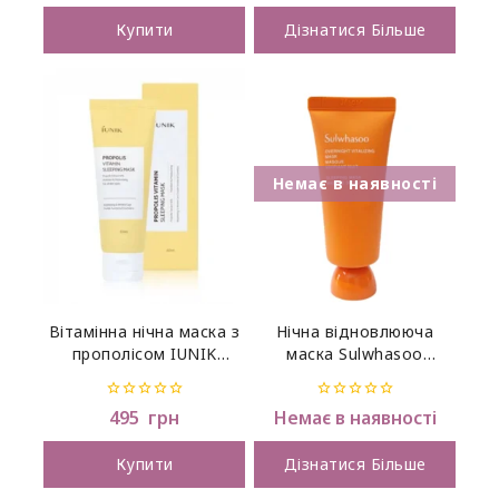
of
of
5
5
Купити
Дізнатися Більше
Вітамінна нічна маска з
Нічна відновлююча
прополісом IUNIK
маска Sulwhasoo
Propolis Vitamin Sleeping
Overnight Vitalizing Mask
Mask 60 ml
35 мл
0
0
495
грн
Немає в наявності
out
out
of
of
5
5
Купити
Дізнатися Більше